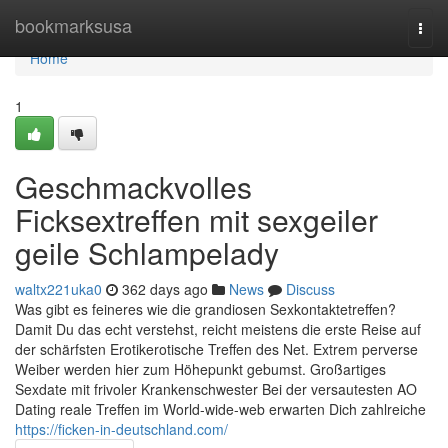
Home
bookmarksusa
Togg
navi
Home
1
Geschmackvolles
Ficksextreffen mit sexgeiler
geile Schlampelady
waltx221uka0
362 days ago
News
Discuss
Was gibt es feineres wie die grandiosen Sexkontaktetreffen?
Damit Du das echt verstehst, reicht meistens die erste Reise auf
der schärfsten Erotikerotische Treffen des Net. Extrem perverse
Weiber werden hier zum Höhepunkt gebumst. Großartiges
Sexdate mit frivoler Krankenschwester Bei der versautesten AO
Dating reale Treffen im World-wide-web erwarten Dich zahlreiche
https://ficken-in-deutschland.com/