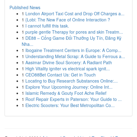
Published News
1
London Airport Taxi Cost and Drop Off Charges a...
1
{Lobi: The New Face of Online Interaction ?
1
I cannot fulfill this task.
1
purple gentle Therapy for pores and skin Treatm...
1
DE88 – Cổng Game Đổi Thưởng Uy Tín, Đăng Ký
Nha...
1
Ibogaine Treatment Centers in Europe: A Comp...
1
Understanding Metal Scrap: A Guide to Ferrous a...
1
Aasimar Divine Soul Sorcery: A Radiant Path
1
High Vitality igniter vs electrical spark ignit...
1
CEO88Bet Contact Us: Get in Touch
1
Locating to Buy Research Substances Online:...
1
Explore Your Upcoming Journey: Online Int...
1
Islamic Remedy & Gouty Foot Ache Relief
1
Roof Repair Experts in Paterson: Your Guide to ...
1
Electric Scooters: Your Best Metropolitan Co...