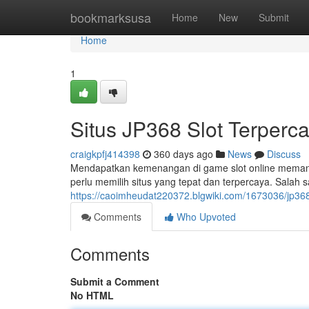
Home
bookmarksusa
Home
New
Submit
Home
1
Situs JP368 Slot Terperc
craigkpfj414398
360 days ago
News
Discuss
Mendapatkan kemenangan di game slot online memang
perlu memilih situs yang tepat dan terpercaya. Salah 
https://caoimheudat220372.blgwiki.com/1673036/jp368
Comments
Who Upvoted
Comments
Submit a Comment
No HTML