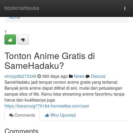
Home
bookmarksusa
Togg
navi
Home
1
Tonton Anime Gratis di
SameHadaku?
vinnyydib272349
360 days ago
News
Discuss
SameHadaku jadi tempat nonton anime gratis yang terkenal.
Banyak jenis anime dapat dilihat di sini, mulai dari petualangan
sampai slice of life. Kamu bisa streaming anime favoritmu tanpa
harus dan kualitasnya juga
https://kiaranvzg776184.homewikia.com/user
Comments
Who Upvoted
Comments