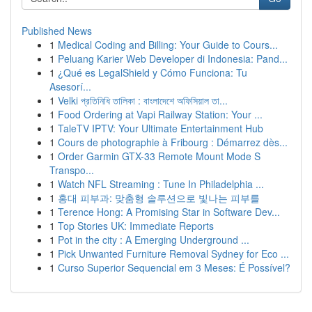
Published News
1
Medical Coding and Billing: Your Guide to Cours...
1
Peluang Karier Web Developer di Indonesia: Pand...
1
¿Qué es LegalShield y Cómo Funciona: Tu
Asesorí...
1
Velki প্রতিনিধি তালিকা : বাংলাদেশে অফিসিয়াল তা...
1
Food Ordering at Vapi Railway Station: Your ...
1
TaleTV IPTV: Your Ultimate Entertainment Hub
1
Cours de photographie à Fribourg : Démarrez dès...
1
Order Garmin GTX-33 Remote Mount Mode S
Transpo...
1
Watch NFL Streaming : Tune In Philadelphia ...
1
홍대 피부과: 맞춤형 솔루션으로 빛나는 피부를
1
Terence Hong: A Promising Star in Software Dev...
1
Top Stories UK: Immediate Reports
1
Pot in the city : A Emerging Underground ...
1
Pick Unwanted Furniture Removal Sydney for Eco ...
1
Curso Superior Sequencial em 3 Meses: É Possível?