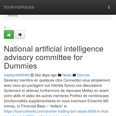
Home
bookmarksusa
Togg
navi
Home
1
National artificial intelligence
advisory committee for
Dummies
hayleyn665lnk5
362 days ago
News
Discuss
Devenez membre en quelques clics Connectez-vous simplement
avec ceux qui partagent vos intérêts Suivez vos discussions
facilement et obtenez furthermore de réponses Mettez en avant
votre skills et aidez les autres membres Profitez de nombreuses
fonctionnalités supplémentaires en vous inscrivant S'inscrire M0
money, or Financial Base – "dollars" in
https://financefeeds.com/snorter-trading-bot-raises-650k-in-viral-