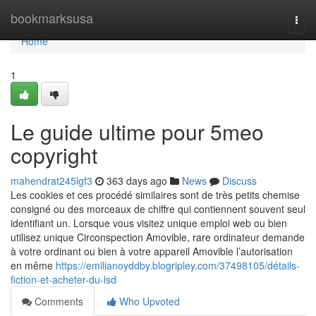
Home
bookmarksusa
Togg
navi
Home
1
Le guide ultime pour 5meo
copyright
mahendrat245lgf3
363 days ago
News
Discuss
Les cookies et ces procédé similaires sont de très petits chemise
consigné ou des morceaux de chiffre qui contiennent souvent seul
identifiant un. Lorsque vous visitez unique emploi web ou bien
utilisez unique Circonspection Amovible, rare ordinateur demande
à votre ordinant ou bien à votre appareil Amovible l’autorisation
en même
https://emilianoyddby.blogripley.com/37498105/détails-
fiction-et-acheter-du-lsd
Comments
Who Upvoted