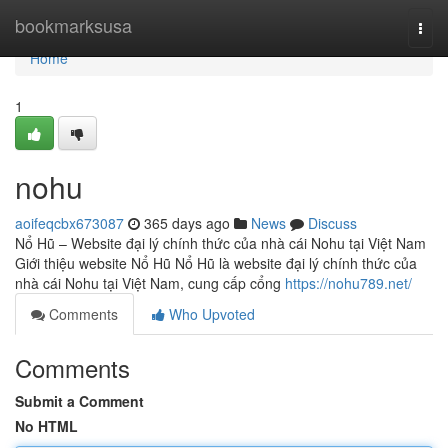
Home
bookmarksusa
Togg
navi
Home
1
nohu
aoifeqcbx673087
365 days ago
News
Discuss
Nổ Hũ – Website đại lý chính thức của nhà cái Nohu tại Việt Nam
Giới thiệu website Nổ Hũ Nổ Hũ là website đại lý chính thức của
nhà cái Nohu tại Việt Nam, cung cấp cổng
https://nohu789.net/
Comments
Who Upvoted
Comments
Submit a Comment
No HTML