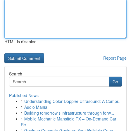
HTML is disabled
Report Page
Search
Go
Published News
1
Understanding Color Doppler Ultrasound: A Compr...
1
Audio Mania
1
Building tomorrow's infrastructure through forw...
1
Mobile Mechanic Mansfield TX – On-Demand Car
Re...
1
Geelong Concrete Geelong: Your Reliable Conc...