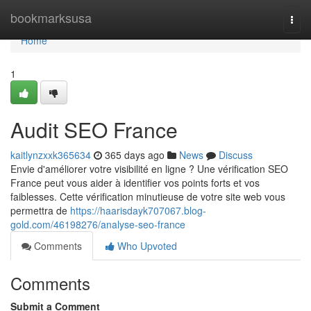
Home
bookmarksusa
Togg
navi
Home
1
Audit SEO France
kaitlynzxxk365634
365 days ago
News
Discuss
Envie d'améliorer votre visibilité en ligne ? Une vérification SEO
France peut vous aider à identifier vos points forts et vos
faiblesses. Cette vérification minutieuse de votre site web vous
permettra de
https://haarisdayk707067.blog-
gold.com/46198276/analyse-seo-france
Comments
Who Upvoted
Comments
Submit a Comment