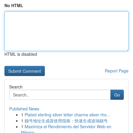
No HTML
HTML is disabled
Report Page
Search
Go
Published News
1
Plated sterling silver letter charms silver rho...
1
靓号地址生成器使用指南：快速生成波场靓号
1
Maximiza el Rendimiento del Servidor Web en
México