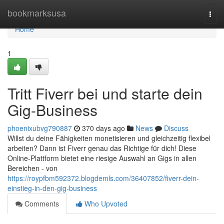
Home
bookmarksusa
Togg
navi
Home
1
Tritt Fiverr bei und starte dein
Gig-Business
phoenixubvg790887
370 days ago
News
Discuss
Willst du deine Fähigkeiten monetisieren und gleichzeitig flexibel
arbeiten? Dann ist Fiverr genau das Richtige für dich! Diese
Online-Plattform bietet eine riesige Auswahl an Gigs in allen
Bereichen - von
https://roypfbm592372.blogdemls.com/36407852/fiverr-dein-
einstieg-in-den-gig-business
Comments
Who Upvoted