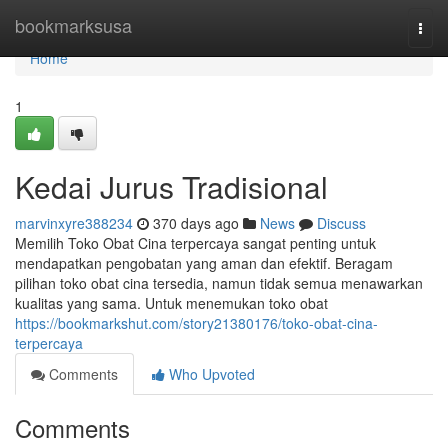
Home
bookmarksusa
Togg
navi
Home
1
Kedai Jurus Tradisional
marvinxyre388234
370 days ago
News
Discuss
Memilih Toko Obat Cina terpercaya sangat penting untuk
mendapatkan pengobatan yang aman dan efektif. Beragam
pilihan toko obat cina tersedia, namun tidak semua menawarkan
kualitas yang sama. Untuk menemukan toko obat
https://bookmarkshut.com/story21380176/toko-obat-cina-
terpercaya
Comments
Who Upvoted
Comments