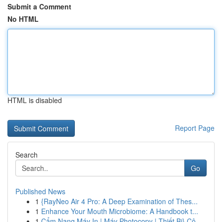
Submit a Comment
No HTML
HTML is disabled
Report Page
Search
Go
Published News
1
{RayNeo Air 4 Pro: A Deep Examination of Thes...
1
Enhance Your Mouth Microbiome: A Handbook t...
1
Cẩm Nang Máy In | Máy Photocopy | Thiết Bị} Cô...