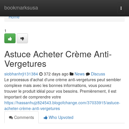
Home
bookmarksusa
Togg
navi
Home
1
Astuce Acheter Crème Anti-
Vergetures
siobhanhrji131384
372 days ago
News
Discuss
Le processus d'achat d'une crème anti-vergetures peut sembler
complexe mais avec les bonnes informations, vous pouvez
trouver le produit idéal pour vos besoins. Premièrement, il est
important de comprendre votre
https://hassanhujz824543.blogofchange.com/37033915/astuce-
acheter-crème-anti-vergetures
Comments
Who Upvoted