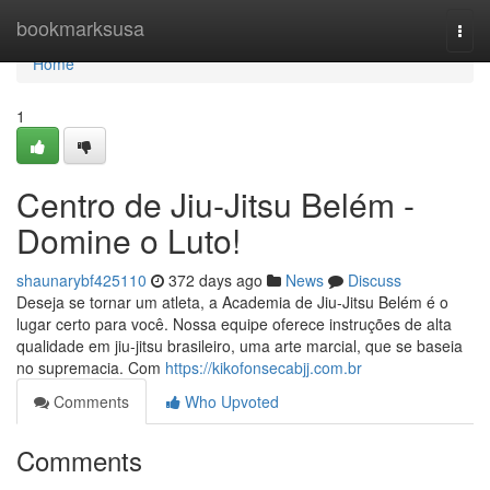
Home
bookmarksusa
Togg
navi
Home
1
Centro de Jiu-Jitsu Belém -
Domine o Luto!
shaunarybf425110
372 days ago
News
Discuss
Deseja se tornar um atleta, a Academia de Jiu-Jitsu Belém é o
lugar certo para você. Nossa equipe oferece instruções de alta
qualidade em jiu-jitsu brasileiro, uma arte marcial, que se baseia
no supremacia. Com
https://kikofonsecabjj.com.br
Comments
Who Upvoted
Comments