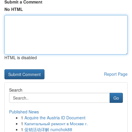
Submit a Comment
No HTML
HTML is disabled
Report Page
Search
Go
Published News
1
Acquire the Austria ID Document
1
Капитальный ремонт в Москве г.
1
促销活动详解 numchok88