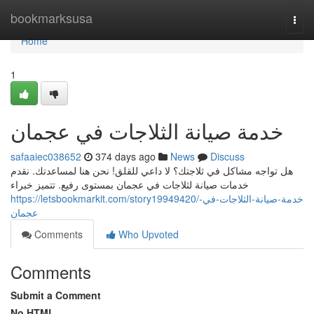
Home
bookmarksusa
Togg
navi
Home
1
خدمة صيانة الثلاجات في عجمان
safaaiec038652
374 days ago
News
Discuss
هل تواجه مشاكل في ثلاجتك؟ لا داعي للقلق! نحن هنا لمساعدتك. نقدم
خدمات صيانة لثلاجات في عجمان بمستوى رفيع. تتميز خبراء
https://letsbookmarkit.com/story19949420/خدمة-صيانة-الثلاجات-في-
عجمان
Comments
Who Upvoted
Comments
Submit a Comment
No HTML