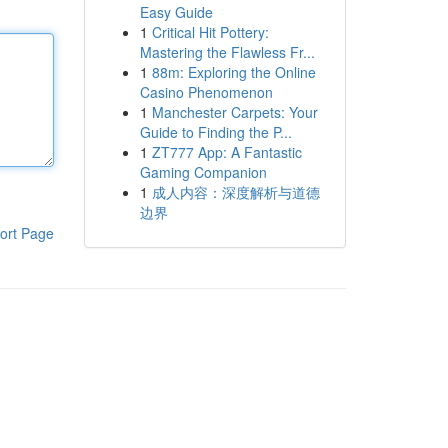
Easy Guide
1
Critical Hit Pottery:
Mastering the Flawless Fr...
1
88m: Exploring the Online
Casino Phenomenon
1
Manchester Carpets: Your
Guide to Finding the P...
1
ZT777 App: A Fantastic
Gaming Companion
1
成人内容：深度解析与道德
边界
ort Page