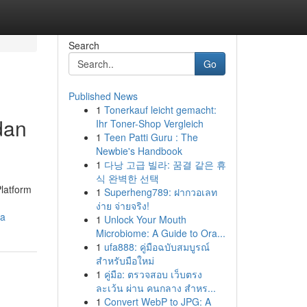
Search
Go
Published News
1
Tonerkauf leicht gemacht:
dan
Ihr Toner-Shop Vergleich
1
Teen Patti Guru : The
Newbie's Handbook
1
다낭 고급 빌라: 꿈결 같은 휴
식 완벽한 선택
latform
1
Superheng789: ฝากวอเลท
ง่าย จ่ายจริง!
ya
1
Unlock Your Mouth
Microbiome: A Guide to Ora...
1
ufa888: คู่มือฉบับสมบูรณ์
สำหรับมือใหม่
1
คู่มือ: ตรวจสอบ เว็บตรง
ละเว้น ผ่าน คนกลาง สำหร...
1
Convert WebP to JPG: A