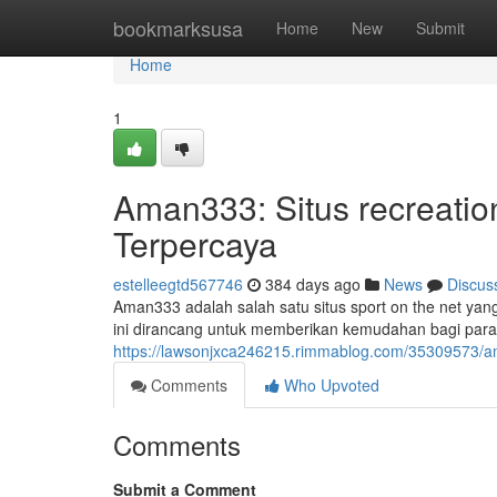
Home
bookmarksusa
Home
New
Submit
Home
1
Aman333: Situs recreati
Terpercaya
estelleegtd567746
384 days ago
News
Discus
Aman333 adalah salah satu situs sport on the net 
ini dirancang untuk memberikan kemudahan bagi para 
https://lawsonjxca246215.rimmablog.com/35309573/a
Comments
Who Upvoted
Comments
Submit a Comment