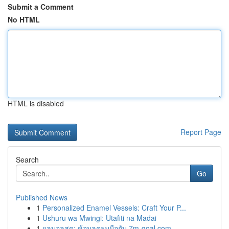
Submit a Comment
No HTML
HTML is disabled
Report Page
Search
Go
Published News
1
Personalized Enamel Vessels: Craft Your P...
1
Ushuru wa Mwingi: Utafiti na Madai
1
ผลบอลสด: ข้อมูลครบมือกับ 7m-goal.com