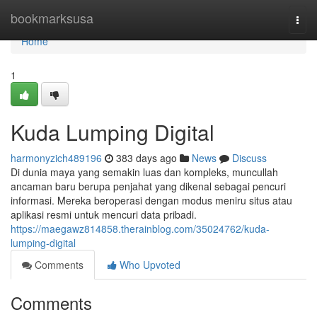
Home
bookmarksusa
Togg
navi
Home
1
Kuda Lumping Digital
harmonyzich489196
383 days ago
News
Discuss
Di dunia maya yang semakin luas dan kompleks, muncullah
ancaman baru berupa penjahat yang dikenal sebagai pencuri
informasi. Mereka beroperasi dengan modus meniru situs atau
aplikasi resmi untuk mencuri data pribadi.
https://maegawz814858.therainblog.com/35024762/kuda-
lumping-digital
Comments
Who Upvoted
Comments