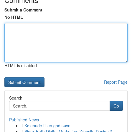
Submit a Comment
No HTML
HTML is disabled
Report Page
Search
Go
Published News
1
Kølepude til en god søvn
1
Sioux Falls Digital Marketing: Website Design &...