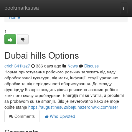
Home
bookmarksusa
Togg
navi
Home
1
Dubai hills Options
erichj641ksz7
386 days ago
News
Discuss
Норма приготування робочого розчину залежить від виду
оброблюваної культури, від мети, інфекції, стадії ураження,
обробки та від періодичності обприскування. До складу
фунгіциду Квадріс входить діюча речовина азоксистробін з
хімічного класу стробілурини. Energija mi se vratila, a problemi
sa probavom su se smanjili. Bilo je neverovatno kako se moje
opšte stanje
https://augustines629bej0.hazeronwiki.com/user
Comments
Who Upvoted
Comments