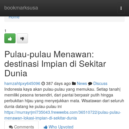
Home
bookmarksusa
Togg
navi
Home
1
Pulau-pulau Menawan:
destinasi Impian di Sekitar
Dunia
hamzahtpxy645096
387 days ago
News
Discuss
Indonesia kaya akan pulau-pulau yang memukau. Setiap tanah|
memiliki pesona tersendiri, dari pantai berpasir putih hingga
perbukitan hijau yang menyejukkan mata. Wisatawan dari seluruh
dunia datang ke pulau-pulau ini
https://murrayrjml735043.frewwebs.com/36510722/pulau-pulau-
menawan-lokasi-impian-di-sekitar-dunia
Comments
Who Upvoted