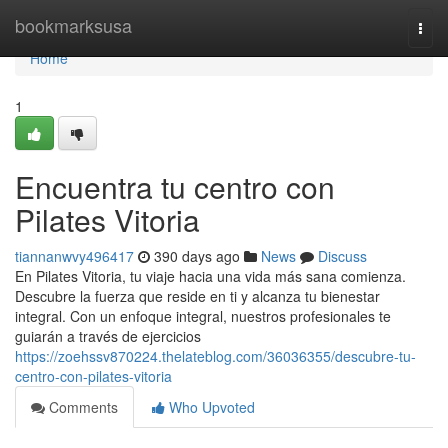
Home
bookmarksusa
Togg
navi
Home
1
Encuentra tu centro con
Pilates Vitoria
tiannanwvy496417
390 days ago
News
Discuss
En Pilates Vitoria, tu viaje hacia una vida más sana comienza.
Descubre la fuerza que reside en ti y alcanza tu bienestar
integral. Con un enfoque integral, nuestros profesionales te
guiarán a través de ejercicios
https://zoehssv870224.thelateblog.com/36036355/descubre-tu-
centro-con-pilates-vitoria
Comments
Who Upvoted