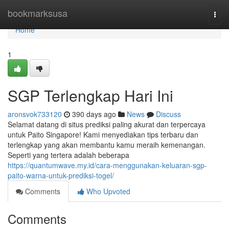
Home
bookmarksusa
Togg
navi
Home
1
SGP Terlengkap Hari Ini
aronsvok733120
390 days ago
News
Discuss
Selamat datang di situs prediksi paling akurat dan terpercaya
untuk Paito Singapore! Kami menyediakan tips terbaru dan
terlengkap yang akan membantu kamu meraih kemenangan.
Seperti yang tertera adalah beberapa
https://quantumwave.my.id/cara-menggunakan-keluaran-sgp-
paito-warna-untuk-prediksi-togel/
Comments
Who Upvoted
Comments