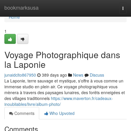
Home
bookmarksusa
Togg
navi
Home
1
Voyage Photographique dans
la Laponie
junaidclto867950
389 days ago
News
Discuss
La Laponie, terre sauvage et mystique, s'offre à vous comme un
immense studio en plein air. Ce voyage photographique vous
mènera à travers des paysages lunaires, des forêts enneigées et
des villages traditionnels
https://www.maverton.fr/cadeaux-
inoubliables/livre/album-photo/
Comments
Who Upvoted
Comments