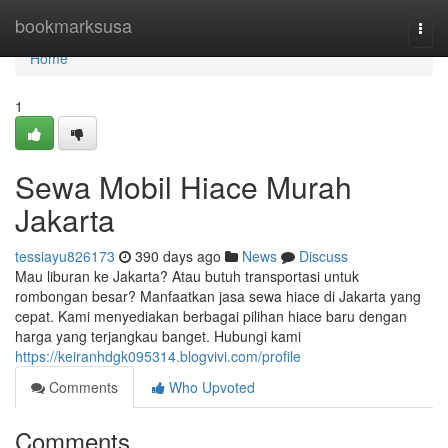
Home
bookmarksusa
Togg
navi
Home
1
Sewa Mobil Hiace Murah
Jakarta
tessiayu826173
390 days ago
News
Discuss
Mau liburan ke Jakarta? Atau butuh transportasi untuk
rombongan besar? Manfaatkan jasa sewa hiace di Jakarta yang
cepat. Kami menyediakan berbagai pilihan hiace baru dengan
harga yang terjangkau banget. Hubungi kami
https://keiranhdgk095314.blogvivi.com/profile
Comments
Who Upvoted
Comments