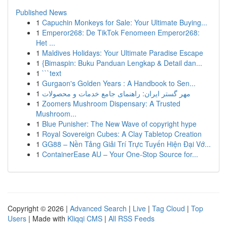
Published News
1
Capuchin Monkeys for Sale: Your Ultimate Buying...
1
Emperor268: De TikTok Fenomeen Emperor268:
Het ...
1
Maldives Holidays: Your Ultimate Paradise Escape
1
{Bimaspin: Buku Panduan Lengkap & Detail dan...
1
```text
1
Gurgaon's Golden Years : A Handbook to Sen...
1
مهر گستر ایران: راهنمای جامع خدمات و محصولات
1
Zoomers Mushroom Dispensary: A Trusted
Mushroom...
1
Blue Punisher: The New Wave of copyright hype
1
Royal Sovereign Cubes: A Clay Tabletop Creation
1
GG88 – Nền Tảng Giải Trí Trực Tuyến Hiện Đại Vớ...
1
ContainerEase AU – Your One-Stop Source for...
Copyright © 2026 |
Advanced Search
|
Live
|
Tag Cloud
|
Top
Users
| Made with
Kliqqi CMS
|
All RSS Feeds