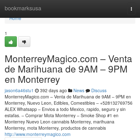
Home
bookmarksusa
Togg
navi
Home
1
MonterreyMagico.com – Venta
de Marihuana de 9AM – 9PM
en Monterrey
jason6a46stu1
392 days ago
News
Discuss
MonterreyMagico.com – Venta de Marihuana de 9AM – 9PM en
Monterrey, Nuevo Leon, Edibles, Comestibles – +528132769756
ALEX Whatsapp – Envios a todo Mexico, rapido, seguro y sin
estafas. – Comprar Mota Monterrey – Smoke Shop #1 en
Monterrey Nuevo Leon cannabis Monterrey, marihuana
Monterrey, mota Monterrey, productos de cannabis
http://www.monterreymagico.com