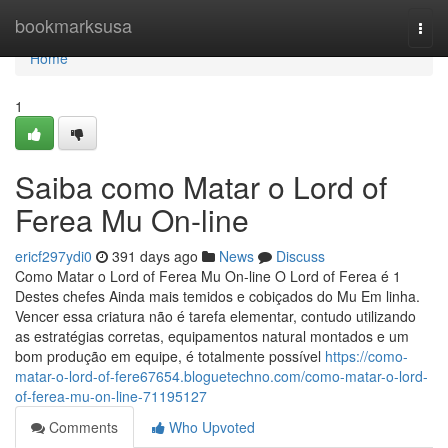
Home
bookmarksusa
Togg
navi
Home
1
Saiba como Matar o Lord of
Ferea Mu On-line
ericf297ydi0
391 days ago
News
Discuss
Como Matar o Lord of Ferea Mu On-line O Lord of Ferea é 1
Destes chefes Ainda mais temidos e cobiçados do Mu Em linha.
Vencer essa criatura não é tarefa elementar, contudo utilizando
as estratégias corretas, equipamentos natural montados e um
bom produção em equipe, é totalmente possível
https://como-
matar-o-lord-of-fere67654.bloguetechno.com/como-matar-o-lord-
of-ferea-mu-on-line-71195127
Comments
Who Upvoted