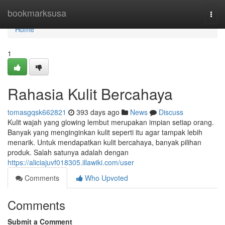
Home
bookmarksusa
Togg
navi
Home
1
Rahasia Kulit Bercahaya
tomasgqsk662821
393 days ago
News
Discuss
Kulit wajah yang glowing lembut merupakan impian setiap orang.
Banyak yang menginginkan kulit seperti itu agar tampak lebih
menarik. Untuk mendapatkan kulit bercahaya, banyak pilihan
produk. Salah satunya adalah dengan
https://aliciajuvf018305.illawiki.com/user
Comments
Who Upvoted
Comments
Submit a Comment