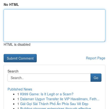
No HTML
HTML is disabled
Report Page
Search
Go
Published News
1
K999 Game: Is It Legit or a Scam?
1
Dalaman Uygun Transfer ile VIP Havalimanı, Feth...
1
Gái Gọi Sài Thành Phố Ẩn Phía Sau Vẻ Đẹp
1
Building stronger enterprises through effective...