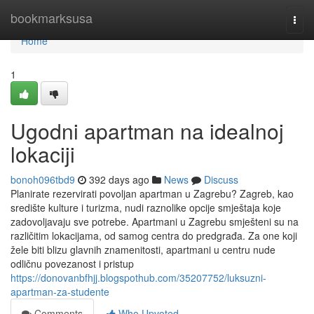
Home
bookmarksusa
Togg
navi
Home
1
Ugodni apartman na idealnoj
lokaciji
bonoh096tbd9
392 days ago
News
Discuss
Planirate rezervirati povoljan apartman u Zagrebu? Zagreb, kao
središte kulture i turizma, nudi raznolike opcije smještaja koje
zadovoljavaju sve potrebe. Apartmani u Zagrebu smješteni su na
različitim lokacijama, od samog centra do predgrađa. Za one koji
žele biti blizu glavnih znamenitosti, apartmani u centru nude
odličnu povezanost i pristup
https://donovanbfhjj.blogspothub.com/35207752/luksuzni-
apartman-za-studente
Comments
Who Upvoted