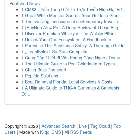
Published News
1
CM88 – Nền Tảng Giải Trí Trực Tuyến Hiện Đại Vớ...
1
Great White Monster Spores: Your Guide to Giant...
1
The evolving landscape of contemporary travel c...
1
{RayNeo Air 4 Pro: A Deep Review of These Aug...
1
Discover Premium Whisky at The Whisky Pillar
1
Unlock Your Oral Ecosystem : A Handbook to ...
1
Purchase This Substance Safely: A Thorough Guide
1
¿LegalShield: Su Guía Completa
1
Cung Cấp Thiết Bị Văn Phòng Công Ngọc - Domu...
1
The Ultimate Guide to Pool Chlorinators: Types ...
1
Ching Boss Transport
1
Peptide Solutions
1
Boat Removal Florida: Local Services & Costs
1
A Ultimate Guide to THC-A Gummies & Cannabis
Ed...
Copyright © 2026 |
Advanced Search
|
Live
|
Tag Cloud
|
Top
Users
| Made with
Kliqqi CMS
|
All RSS Feeds