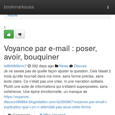
Home
bookmarksusa
Togg
navi
Home
1
Voyance par e-mail : poser,
avoir, bouquiner
talibt086bmv7
392 days ago
News
Discuss
Je ne savais pas de quelle façon ajuster la question. Cela faisait 2
mois qu’elle tournait dans ma mine, sans forme précise, sans
texte claire. Ce n’était pas une crise, ni une narration solitaire.
Plutôt une suite de informations qui s’étaient superposées, sans
cohérence. Une épine émotionnelle, un manque de
https://voyance-
discount99864.blogrelation.com/42393867/voyance-par-email-l-
explication-que-l-on-n-attendait-pas-sous-cette-forme
Comments
Who Upvoted