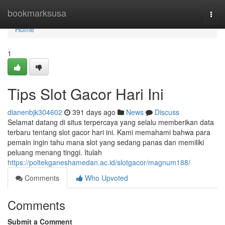
Home
bookmarksusa
Togg
navi
Home
1
Tips Slot Gacor Hari Ini
dianenbjk304602
391 days ago
News
Discuss
Selamat datang di situs terpercaya yang selalu memberikan data
terbaru tentang slot gacor hari ini. Kami memahami bahwa para
pemain ingin tahu mana slot yang sedang panas dan memiliki
peluang menang tinggi. Itulah
https://poltekganeshamedan.ac.id/slotgacor/magnum188/
Comments
Who Upvoted
Comments
Submit a Comment