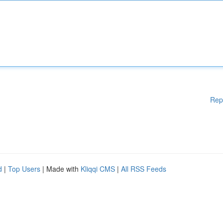
Rep
d
|
Top Users
| Made with
Kliqqi CMS
|
All RSS Feeds