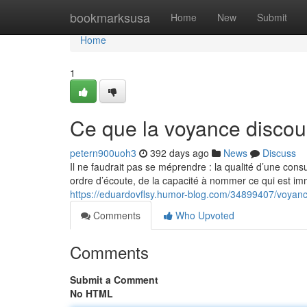
Home
bookmarksusa
Home
New
Submit
Home
1
Ce que la voyance discount
petern900uoh3
392 days ago
News
Discuss
Il ne faudrait pas se méprendre : la qualité d’une con
ordre d’écoute, de la capacité à nommer ce qui est imm
https://eduardovflsy.humor-blog.com/34899407/voyance
Comments
Who Upvoted
Comments
Submit a Comment
No HTML