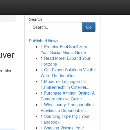
Search
Go
Published News
1
Premier Pool Sanitizers:
uver
Your Social Media Guide
1
Read More: Expand Your
Horizons
1
Get Expert Solutions Via the
premier
Web: The Inquiries...
1
Moderne Lösungen für
Familienrecht in Österrei...
1
Purchase Ambien Online: A
Comprehensive Guide
1
Why Luxury Transportation
Provides a Dependable...
1
Sourcing Tripe Pig : Your
Handbook
1
Shaping Visions: Your