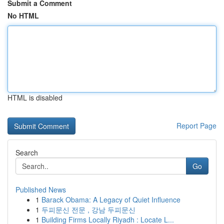
Submit a Comment
No HTML
HTML is disabled
Report Page
Search
Go
Published News
1
Barack Obama: A Legacy of Quiet Influence
1
두피문신 전문 , 강남 두피문신
1
Building Firms Locally Riyadh : Locate L...