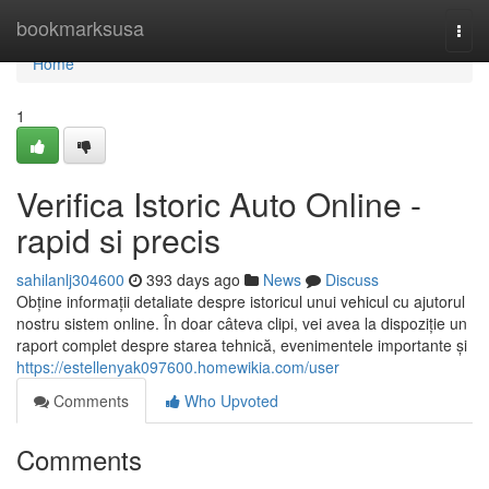
Home
bookmarksusa
Togg
navi
Home
1
Verifica Istoric Auto Online -
rapid si precis
sahilanlj304600
393 days ago
News
Discuss
Obține informații detaliate despre istoricul unui vehicul cu ajutorul
nostru sistem online. În doar câteva clipi, vei avea la dispoziție un
raport complet despre starea tehnică, evenimentele importante și
https://estellenyak097600.homewikia.com/user
Comments
Who Upvoted
Comments