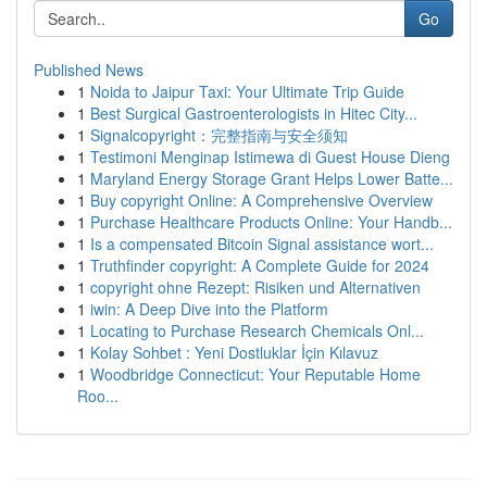
Go
Published News
1
Noida to Jaipur Taxi: Your Ultimate Trip Guide
1
Best Surgical Gastroenterologists in Hitec City...
1
Signalcopyright：完整指南与安全须知
1
Testimoni Menginap Istimewa di Guest House Dieng
1
Maryland Energy Storage Grant Helps Lower Batte...
1
Buy copyright Online: A Comprehensive Overview
1
Purchase Healthcare Products Online: Your Handb...
1
Is a compensated Bitcoin Signal assistance wort...
1
Truthfinder copyright: A Complete Guide for 2024
1
copyright ohne Rezept: Risiken und Alternativen
1
iwin: A Deep Dive into the Platform
1
Locating to Purchase Research Chemicals Onl...
1
Kolay Sohbet : Yeni Dostluklar İçin Kılavuz
1
Woodbridge Connecticut: Your Reputable Home
Roo...