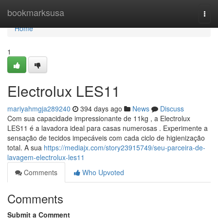
Home
bookmarksusa
Togg
navi
Home
1
Electrolux LES11
mariyahmgja289240
394 days ago
News
Discuss
Com sua capacidade impressionante de 11kg , a Electrolux
LES11 é a lavadora ideal para casas numerosas . Experimente a
sensação de tecidos impecáveis com cada ciclo de higienização
total. A sua
https://mediajx.com/story23915749/seu-parceira-de-
lavagem-electrolux-les11
Comments
Who Upvoted
Comments
Submit a Comment