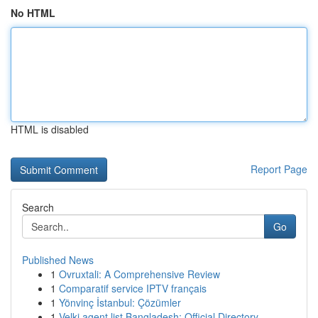
No HTML
HTML is disabled
Report Page
Search
Go
Published News
1
Ovruxtali: A Comprehensive Review
1
Comparatif service IPTV français
1
Yönvinç İstanbul: Çözümler
1
Velki agent list Bangladesh: Official Directory