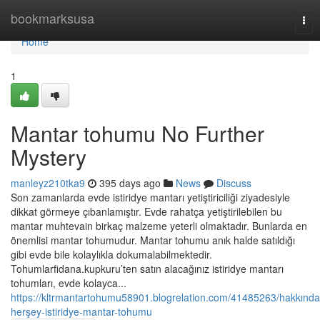
Home
bookmarksusa
Tog
nav
Home
1
Mantar tohumu No Further
Mystery
manleyz210tka9
395 days ago
News
Discuss
Son zamanlarda evde istiridye mantarı yetiştiriciliği ziyadesiyle
dikkat görmeye çıbanlamıştır. Evde rahatça yetiştirilebilen bu
mantar muhtevain birkaç malzeme yeterli olmaktadır. Bunlarda en
önemlisi mantar tohumudur. Mantar tohumu anık halde satıldığı
gibi evde bile kolaylıkla dokumalabilmektedir.
Tohumlarfidana.kupkuru’ten satın alacağınız istiridye mantarı
tohumları, evde kolayca...
https://kltrmantartohumu58901.blogrelation.com/41485263/hakkında
herşey-istiridye-mantar-tohumu