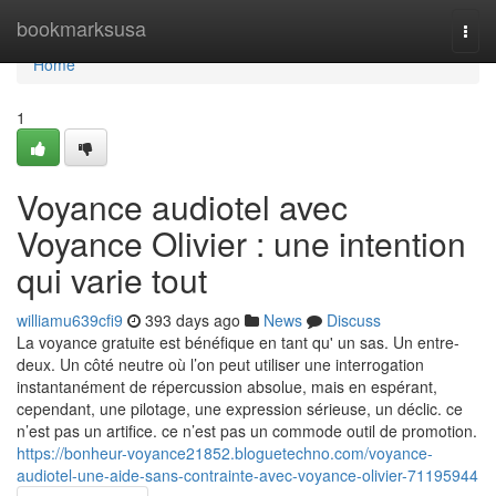
Home
bookmarksusa
Togg
navi
Home
1
Voyance audiotel avec
Voyance Olivier : une intention
qui varie tout
williamu639cfi9
393 days ago
News
Discuss
La voyance gratuite est bénéfique en tant qu' un sas. Un entre-
deux. Un côté neutre où l’on peut utiliser une interrogation
instantanément de répercussion absolue, mais en espérant,
cependant, une pilotage, une expression sérieuse, un déclic. ce
n’est pas un artifice. ce n’est pas un commode outil de promotion.
https://bonheur-voyance21852.bloguetechno.com/voyance-
audiotel-une-aide-sans-contrainte-avec-voyance-olivier-71195944