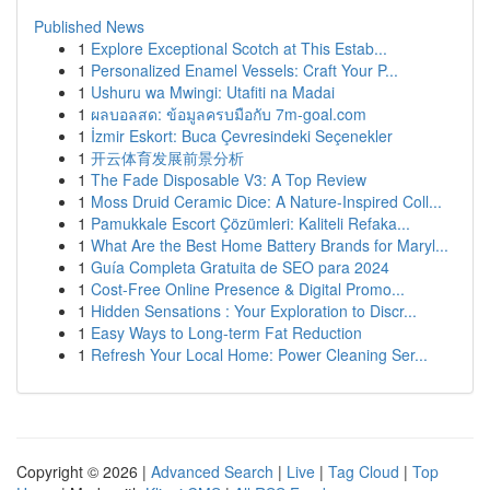
Published News
1
Explore Exceptional Scotch at This Estab...
1
Personalized Enamel Vessels: Craft Your P...
1
Ushuru wa Mwingi: Utafiti na Madai
1
ผลบอลสด: ข้อมูลครบมือกับ 7m-goal.com
1
İzmir Eskort: Buca Çevresindeki Seçenekler
1
开云体育发展前景分析
1
The Fade Disposable V3: A Top Review
1
Moss Druid Ceramic Dice: A Nature-Inspired Coll...
1
Pamukkale Escort Çözümleri: Kaliteli Refaka...
1
What Are the Best Home Battery Brands for Maryl...
1
Guía Completa Gratuita de SEO para 2024
1
Cost-Free Online Presence & Digital Promo...
1
Hidden Sensations : Your Exploration to Discr...
1
Easy Ways to Long-term Fat Reduction
1
Refresh Your Local Home: Power Cleaning Ser...
Copyright © 2026 |
Advanced Search
|
Live
|
Tag Cloud
|
Top