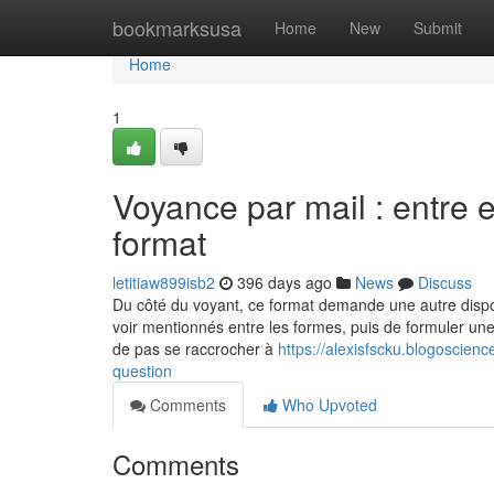
Home
bookmarksusa
Home
New
Submit
Home
1
Voyance par mail : entre 
format
letitiaw899isb2
396 days ago
News
Discuss
Du côté du voyant, ce format demande une autre disponibil
voir mentionnés entre les formes, puis de formuler une
de pas se raccrocher à
https://alexisfscku.blogoscien
question
Comments
Who Upvoted
Comments