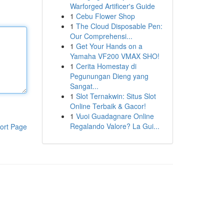
Warforged Artificer's Guide
1
Cebu Flower Shop
1
The Cloud Disposable Pen:
Our Comprehensi...
1
Get Your Hands on a
Yamaha VF200 VMAX SHO!
1
Cerita Homestay di
Pegunungan Dieng yang
Sangat...
1
Slot Ternakwin: Situs Slot
Online Terbaik & Gacor!
1
Vuoi Guadagnare Online
Regalando Valore? La Gui...
ort Page