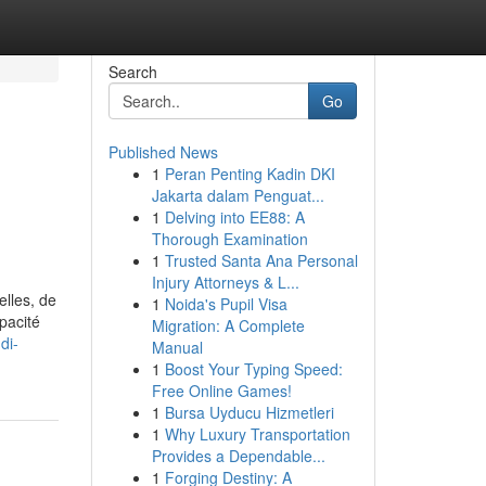
Search
Go
Published News
1
Peran Penting Kadin DKI
Jakarta dalam Penguat...
1
Delving into EE88: A
Thorough Examination
1
Trusted Santa Ana Personal
Injury Attorneys & L...
elles, de
1
Noida's Pupil Visa
pacité
Migration: A Complete
di-
Manual
1
Boost Your Typing Speed:
Free Online Games!
1
Bursa Uyducu Hizmetleri
1
Why Luxury Transportation
Provides a Dependable...
1
Forging Destiny: A