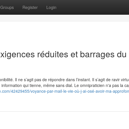
Groups
Register
Login
exigences réduites et barrages du
ité. Il ne s’agit pas de répondre dans l’instant. Il s’agit de ravir virtu
 information qui tienne, même sans dial. Le omnipraticien n'a pas la ca
ce.com/42429455/voyance-par-mail-le-vie-où-j-ai-osé-avoir-ma-approfon