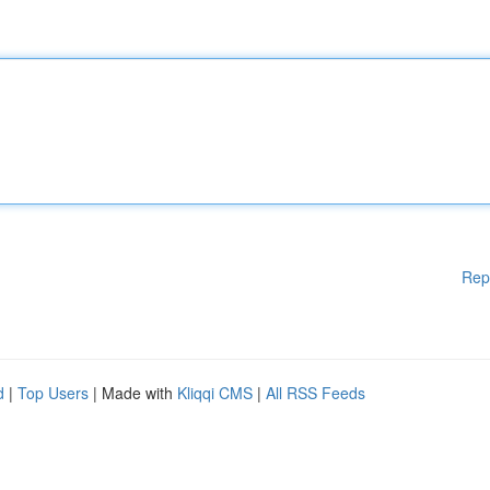
Rep
d
|
Top Users
| Made with
Kliqqi CMS
|
All RSS Feeds