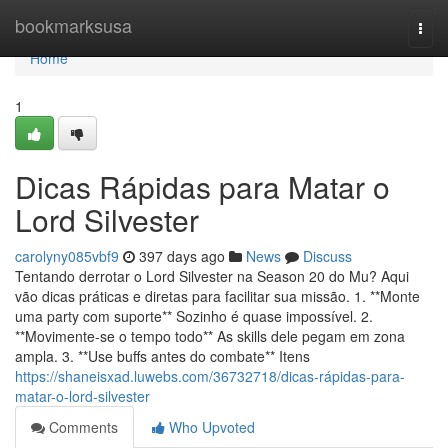
Home
bookmarksusa
Togg
navi
Home
1
Dicas Rápidas para Matar o
Lord Silvester
carolyny085vbf9
397 days ago
News
Discuss
Tentando derrotar o Lord Silvester na Season 20 do Mu? Aqui
vão dicas práticas e diretas para facilitar sua missão. 1. **Monte
uma party com suporte** Sozinho é quase impossível. 2.
**Movimente-se o tempo todo** As skills dele pegam em zona
ampla. 3. **Use buffs antes do combate** Itens
https://shaneisxad.luwebs.com/36732718/dicas-rápidas-para-
matar-o-lord-silvester
Comments
Who Upvoted