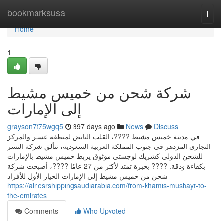
Home
bookmarksusa
Togg
navi
Home
1
شركة شحن من خميس مشيط
إلى الإمارات
grayson7t75wgq5
397 days ago
News
Discuss
في مدينة خميس مشيط ????، القلب النابض لمنطقة عسير والمركز
التجاري المزدهر في جنوب المملكة العربية السعودية، تتألق شركة النسر
للشحن الدولي كشريك لوجستي موثوق يربط خميس مشيط بالإمارات
بكفاءة ودقة. ???? بخبرة تمتد لأكثر من 27 عامًا ????، أصبحت شركة
شحن من خميس مشيط إلى الإمارات الخيار الأول للأفراد
https://alnesrshippingsaudiarabia.com/from-khamis-mushayt-to-
the-emirates
Comments
Who Upvoted