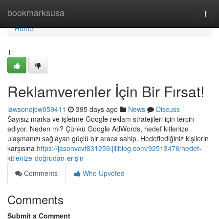
Home
bookmarksusa
Togg
navi
Home
1
Reklamverenler İçin Bir Fırsat!
lawsondjcw059411
395 days ago
News
Discuss
Sayısız marka ve işletme Google reklam stratejileri için tercih
ediyor. Neden mi? Çünkü Google AdWords, hedef kitlenize
ulaşmanızı sağlayan güçlü bir araca sahip. Hedeflediğiniz kişilerin
karşısına
https://jasonvcvt831259.jiliblog.com/92513476/hedef-
kitlenize-doğrudan-erişin
Comments
Who Upvoted
Comments
Submit a Comment