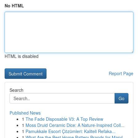
No HTML
HTML is disabled
Report Page
Search
Go
Published News
1
The Fade Disposable V3: A Top Review
1
Moss Druid Ceramic Dice: A Nature-Inspired Coll...
1
Pamukkale Escort Çözümleri: Kaliteli Refaka...
1
What Are the Best Home Battery Brands for Maryl...