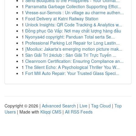
1
Send Bouquets to the Philippines - Your Ultimat...
1
Parramatta Garbage Collection Supporting Effici...
1
Vresse-sur-Semois : Un village au charme authen...
1
Food Delivery at Katni Railway Station
1
Unlock Insights: QR Code Tracking & Analytics w...
1
Đồng phục Gò Vấp: Nơi may chất lượng hàng đầu
1
Nyonya4d copyright: Panduan Total serta Se...
1
Professional Parking Lot Repair for Long Lastin...
1
{Mooilux: Jakarta's emerging motion picture mak...
1
Sàn Giải Trí 24club : Sàn Giải Trí Trực Tuyến ...
1
Cleanroom Certification: Ensuring Compliance an...
1
The Silent Echo: A Psychological Thriller You W...
1
Fort Mill Auto Repair: Your Trusted Glass Speci...
Copyright © 2026 |
Advanced Search
|
Live
|
Tag Cloud
|
Top
Users
| Made with
Kliqqi CMS
|
All RSS Feeds