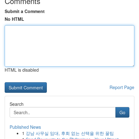
Comments
Submit a Comment
No HTML
HTML is disabled
Report Page
Search
Go
Published News
1
강남 사무실 임대, 후회 없는 선택을 위한 꿀팁