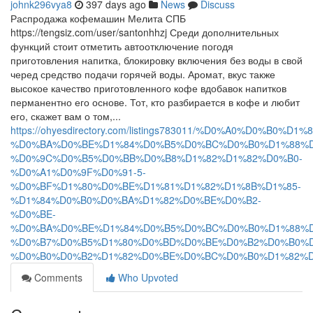
johnk296vya8
397 days ago
News
Discuss
Распродажа кофемашин Мелита СПБ
https://tengsiz.com/user/santonhhzj Среди дополнительных
функций стоит отметить автоотключение погодя
приготовления напитка, блокировку включения без воды в свой
черед средство подачи горячей воды. Аромат, вкус также
высокое качество приготовленного кофе вдобавок напитков
перманентно его основе. Тот, кто разбирается в кофе и любит
его, скажет вам о том,...
https://ohyesdirectory.com/listings783011/%D0%A0%D0
%D0%BA%D0%BE%D1%84%D0%B5%D0%BC%D0%B0%D1%88%D
%D0%9C%D0%B5%D0%BB%D0%B8%D1%82%D1%82%D0%B0-
%D0%A1%D0%9F%D0%91-5-
%D0%BF%D1%80%D0%BE%D1%81%D1%82%D1%8B%D1%85-
%D1%84%D0%B0%D0%BA%D1%82%D0%BE%D0%B2-
%D0%BE-
%D0%BA%D0%BE%D1%84%D0%B5%D0%BC%D0%B0%D1%88%D
%D0%B7%D0%B5%D1%80%D0%BD%D0%BE%D0%B2%D0%B0%D
%D0%B0%D0%B2%D1%82%D0%BE%D0%BC%D0%B0%D1%82%D
Comments
Who Upvoted