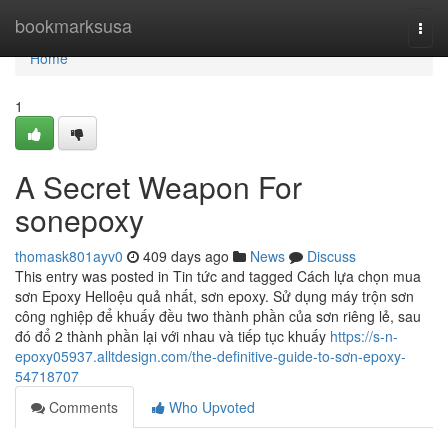
Home
bookmarksusa
Togg
navi
Home
1
A Secret Weapon For
sonepoxy
thomask801ayv0
409 days ago
News
Discuss
This entry was posted in Tin tức and tagged Cách lựa chọn mua
sơn Epoxy Helloệu quả nhất, sơn epoxy. Sử dụng máy trộn sơn
công nghiệp để khuấy đều two thành phần của sơn riêng lẻ, sau
đó đổ 2 thành phần lại với nhau và tiếp tục khuấy
https://s-n-
epoxy05937.alltdesign.com/the-definitive-guide-to-sơn-epoxy-
54718707
Comments
Who Upvoted