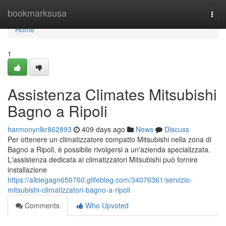
Home
bookmarksusa
Togg
navi
Home
1
Assistenza Climates Mitsubishi
Bagno a Ripoli
harmonynlkr862893
409 days ago
News
Discuss
Per ottenere un climatizzatore compatto Mitsubishi nella zona di
Bagno a Ripoli, è possibile rivolgersi a un'azienda specializzata.
L'assistenza dedicata ai climatizzatori Mitsubishi può fornire
installazione
https://albiegagn650760.glifeblog.com/34076361/servizio-
mitsubishi-climatizzatori-bagno-a-ripoli
Comments
Who Upvoted