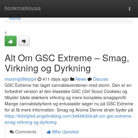
Home
bookmarksusa
Togg
navi
Home
1
Alt Om GSC Extreme – Smag,
Virkning og Dyrkning
maximg086qrp4
411 days ago
News
Discuss
GSC Extreme har taget cannabisverdenen med storm. Den er en
forbedret version af den klassiske GSC (Girl Scout Cookies) og
tilbyder både stærkere virkning og mere kompleks smagsprofil.
Mange cannabisdyrkere og entusiaster søger nu på GSC Extreme
for at få mere information. Smag og Aroma Denne strain byder på
https://felixfgfed.angelinsblog.com/34848304/alt-om-gsc-extreme-
smag-virkning-og-dyrkning
Comments
Who Upvoted