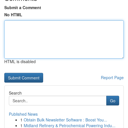
Submit a Comment
No HTML
HTML is disabled
Report Page
Search
Go
Published News
1
Obtain Bulk Newsletter Software : Boost You...
1
Midland Refinery & Petrochemical Powering Indu...