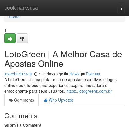
Home
bookmarksusa
Togg
navi
Home
1
LotoGreen | A Melhor Casa de
Apostas Online
joseph6c97xdj1
413 days ago
News
Discuss
A LotoGreen é uma plataforma de apostas esportivas e jogos
online que oferece uma experiência segura, inovadora e
emocionante para seus usuários.
https://lotogreens.com.br
Comments
Who Upvoted
Comments
Submit a Comment