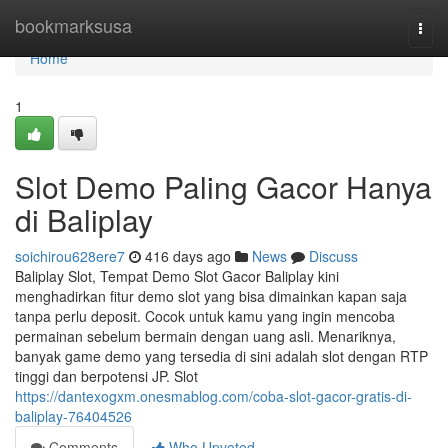
Home
bookmarksusa
Togg
navi
Home
1
Slot Demo Paling Gacor Hanya
di Baliplay
soichirou628ere7
416 days ago
News
Discuss
Baliplay Slot, Tempat Demo Slot Gacor Baliplay kini
menghadirkan fitur demo slot yang bisa dimainkan kapan saja
tanpa perlu deposit. Cocok untuk kamu yang ingin mencoba
permainan sebelum bermain dengan uang asli. Menariknya,
banyak game demo yang tersedia di sini adalah slot dengan RTP
tinggi dan berpotensi JP. Slot
https://dantexogxm.onesmablog.com/coba-slot-gacor-gratis-di-
baliplay-76404526
Comments
Who Upvoted