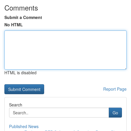
Comments
Submit a Comment
No HTML
HTML is disabled
Report Page
Search
Go
Published News