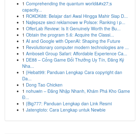
1
Comprehending the quantum world&#x27;s
capacity...
1
ROKOK88: Belajar dari Awal Hingga Mahir Siap D...
1
Najlepsze sieci reklamowe w Polsce: Ranking i p...
1
OfferLab Review: Is It Genuinely Worth the Bu...
1
Obtain the program 5.6: Acquire the Classi...
1
AI and Google with OpenAI: Shaping the Future
1
Revolutionary computer modern technologies are ...
1
Amboseli Group Safari: Affordable Experience Ca...
1
DE88 – Cổng Game Đổi Thưởng Uy Tín, Đăng Ký
Nha...
1
{Hebat99: Panduan Lengkap Cara copyright dan
Da...
1
Dong Tao Chicken
1
nohuwin – Đăng Nhập Nhanh, Khám Phá Kho Game
Đ...
1
{Big777: Panduan Lengkap dan Link Resmi
1
Jatengtoto: Cara Lengkap untuk Newbie