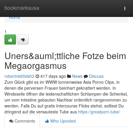
Home
bookmarksusa
Togg
navi
Home
1
Uners&auml;ttliche Fotze beim
Megaorgasmus
robertn665dsh2
417 days ago
News
Discuss
Zum Glück gibt es im WWW tonnenweise Asia Porno Clips, in
denen die perversen Frauen beinhart geknattert werden. In
Windeseile öffnen die leidenschaftlichen Schlampen die Schenkel,
um vom intestine gebauten Nachbar ordentlich rangenommen zu
werden. Falls Du auf gratis Intercourse Flicks stehst, solltest Du
dringend auf die versauteste Tube aus
https://greatporn.tube/
Comments
Who Upvoted