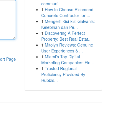
communi...
1
How to Choose Richmond
Concrete Contractor for ...
1
Mengerti Kisi-kisi Galvanis:
Kelebihan dan Pe...
1
Discovering A Perfect
Property: Best Real Estat...
1
Mitolyn Reviews: Genuine
User Experiences & ...
1
Miami's Top Digital
ort Page
Marketing Companies: Fin...
1
Trusted Regional
Proficiency Provided By
Rubbis...