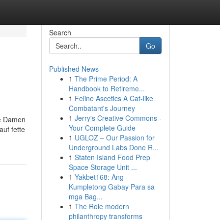
Search
Go
Published News
1
The Prime Period: A
Handbook to Retireme...
1
Feline Ascetics A Cat-like
Combatant's Journey
1
Jerry's Creative Commons -
de Damen
Your Complete Guide
auf fette
1
UGLOZ – Our Passion for
Underground Labs Done R...
1
Staten Island Food Prep
Space Storage Unit ...
1
Yakbet168: Ang
Kumpletong Gabay Para sa
mga Bag...
1
The Role modern
philanthropy transforms