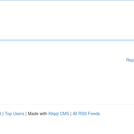
Rep
d
|
Top Users
| Made with
Kliqqi CMS
|
All RSS Feeds