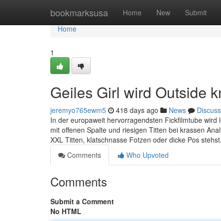
Home
bookmarksusa
Home
New
Submit
Home
1
Geiles Girl wird Outside k
jeremyo765ewm5
418 days ago
News
Discuss
In der europaweit hervorragendsten Fickfilmtube wird
mit offenen Spalte und riesigen Titten bei krassen Ana
XXL Titten, klatschnasse Fotzen oder dicke Pos stehs
Comments
Who Upvoted
Comments
Submit a Comment
No HTML