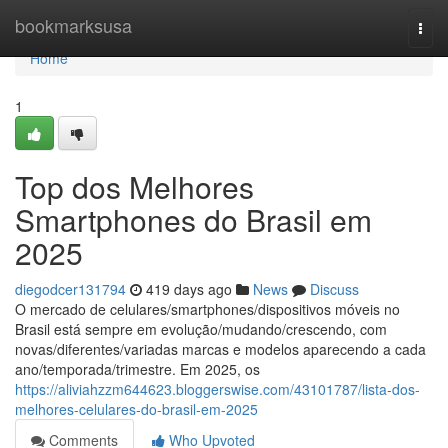
Home
bookmarksusa
Togg
navi
Home
1
Top dos Melhores
Smartphones do Brasil em
2025
diegodcer131794
419 days ago
News
Discuss
O mercado de celulares/smartphones/dispositivos móveis no
Brasil está sempre em evolução/mudando/crescendo, com
novas/diferentes/variadas marcas e modelos aparecendo a cada
ano/temporada/trimestre. Em 2025, os
https://aliviahzzm644623.bloggerswise.com/43101787/lista-dos-
melhores-celulares-do-brasil-em-2025
Comments
Who Upvoted