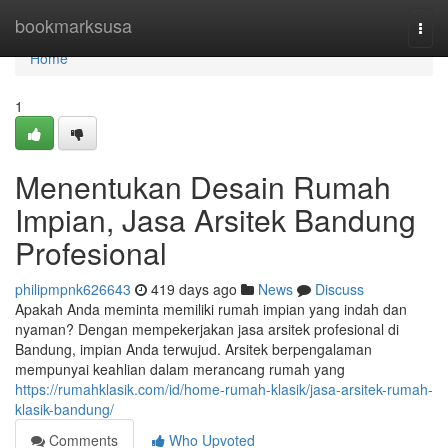
Home
bookmarksusa
Togg
navi
Home
1
Menentukan Desain Rumah
Impian, Jasa Arsitek Bandung
Profesional
philipmpnk626643
419 days ago
News
Discuss
Apakah Anda meminta memiliki rumah impian yang indah dan
nyaman? Dengan mempekerjakan jasa arsitek profesional di
Bandung, impian Anda terwujud. Arsitek berpengalaman
mempunyai keahlian dalam merancang rumah yang
https://rumahklasik.com/id/home-rumah-klasik/jasa-arsitek-rumah-
klasik-bandung/
Comments
Who Upvoted